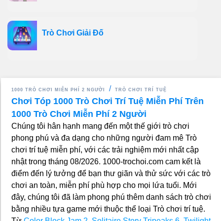
Trò Chơi Giải Đố
1000 TRÒ CHƠI MIỄN PHÍ 2 NGƯỜI
TRÒ CHƠI TRÍ TUỆ
Chơi Tóp 1000 Trò Chơi Trí Tuệ Miễn Phí Trên
1000 Trò Chơi Miễn Phí 2 Người
Chúng tôi hân hạnh mang đến một thế giới trò chơi
phong phú và đa dạng cho những người đam mê Trò
chơi trí tuệ miễn phí, với các trải nghiệm mới nhất cập
nhật trong tháng 08/2026. 1000-trochoi.com cam kết là
điểm đến lý tưởng để bạn thư giãn và thử sức với các trò
chơi an toàn, miễn phí phù hợp cho mọi lứa tuổi. Mới
đây, chúng tôi đã làm phong phú thêm danh sách trò chơi
bằng nhiều tựa game mới thuộc thể loại Trò chơi trí tuệ.
Từ
Color Block Jam 2
,
Solitaire Story Tripeaks 6
,
Twilight