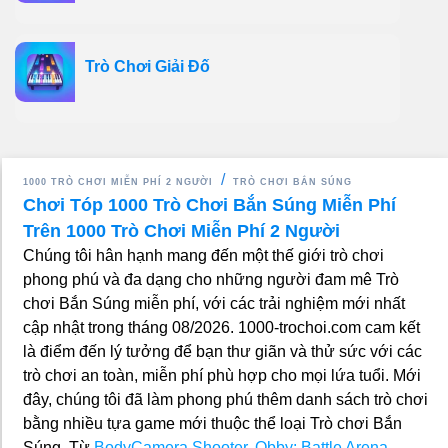
Trò Chơi Giải Đố
1000 TRÒ CHƠI MIỄN PHÍ 2 NGƯỜI
TRÒ CHƠI BẮN SÚNG
Chơi Tóp 1000 Trò Chơi Bắn Súng Miễn Phí
Trên 1000 Trò Chơi Miễn Phí 2 Người
Chúng tôi hân hạnh mang đến một thế giới trò chơi
phong phú và đa dạng cho những người đam mê Trò
chơi Bắn Súng miễn phí, với các trải nghiệm mới nhất
cập nhật trong tháng 08/2026. 1000-trochoi.com cam kết
là điểm đến lý tưởng để bạn thư giãn và thử sức với các
trò chơi an toàn, miễn phí phù hợp cho mọi lứa tuổi. Mới
đây, chúng tôi đã làm phong phú thêm danh sách trò chơi
bằng nhiều tựa game mới thuộc thể loại Trò chơi Bắn
Súng. Từ
BodyCamera Shooter
,
Obby: Battle Arena
,