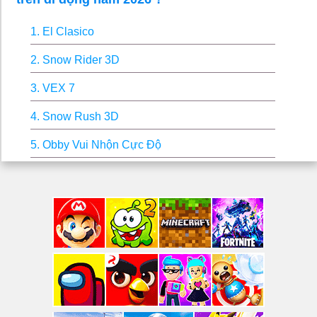
1. El Clasico
2. Snow Rider 3D
3. VEX 7
4. Snow Rush 3D
5. Obby Vui Nhộn Cực Độ