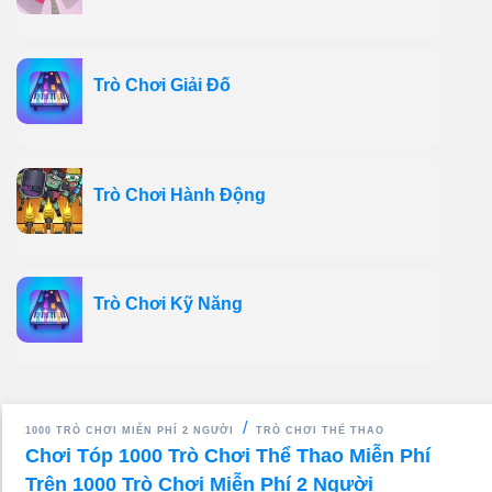
Trò Chơi Giải Đố
Trò Chơi Hành Động
Trò Chơi Kỹ Năng
1000 TRÒ CHƠI MIỄN PHÍ 2 NGƯỜI
TRÒ CHƠI THỂ THAO
Chơi Tóp 1000 Trò Chơi Thể Thao Miễn Phí
Trên 1000 Trò Chơi Miễn Phí 2 Người