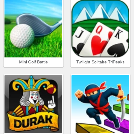
Mini Golf Battle
Twilight Solitaire TriPeaks