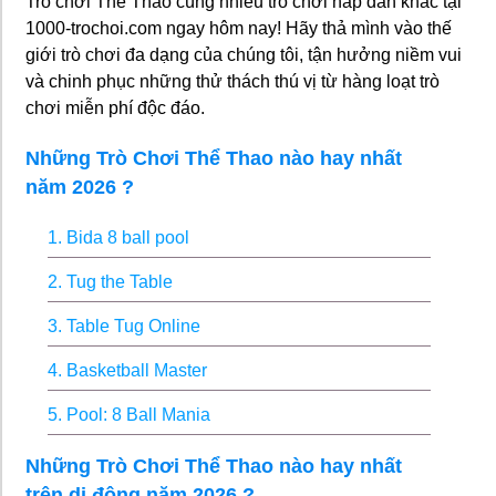
Trò chơi Thể Thao cùng nhiều trò chơi hấp dẫn khác tại
1000-trochoi.com ngay hôm nay! Hãy thả mình vào thế
giới trò chơi đa dạng của chúng tôi, tận hưởng niềm vui
và chinh phục những thử thách thú vị từ hàng loạt trò
chơi miễn phí độc đáo.
Những Trò Chơi Thể Thao nào hay nhất
năm 2026 ?
1. Bida 8 ball pool
2. Tug the Table
3. Table Tug Online
4. Basketball Master
5. Pool: 8 Ball Mania
Những Trò Chơi Thể Thao nào hay nhất
trên di động năm 2026 ?