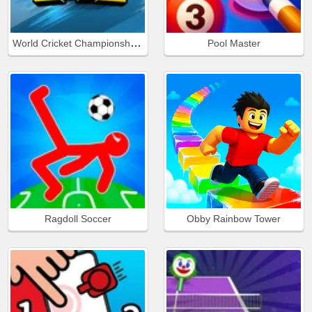
World Cricket Championship Lte
Pool Master
Ragdoll Soccer
Obby Rainbow Tower