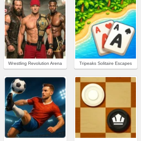
Wrestling Revolution Arena
Tripeaks Solitaire Escapes