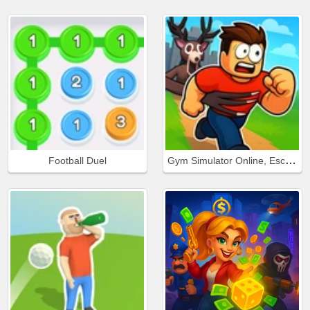
Gym Simulator Online, Escape
Football Duel