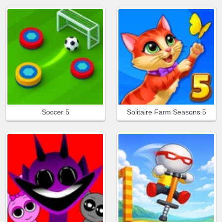
Soccer 5
Solitaire Farm Seasons 5