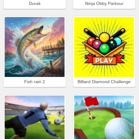
Durak
Ninja Obby Parkour
Fish rain 2
Billiard Diamond Challenge