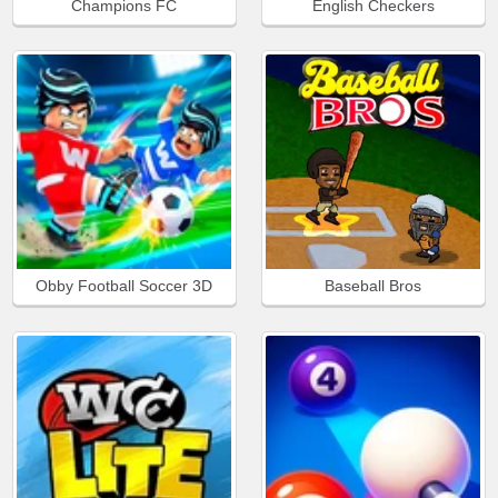
Champions FC
English Checkers
Obby Football Soccer 3D
Baseball Bros