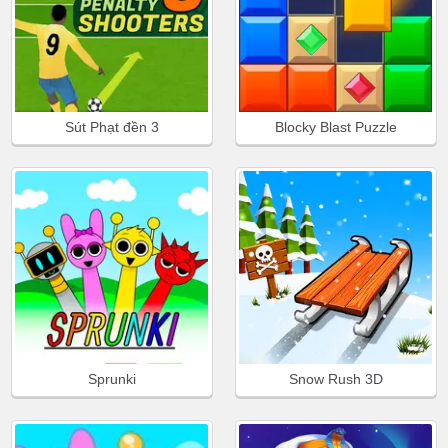
Sút Phạt đền 3
Blocky Blast Puzzle
Sprunki
Snow Rush 3D