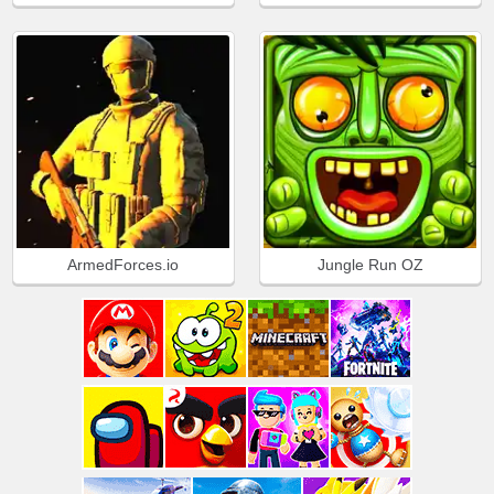
ArmedForces.io
Jungle Run OZ