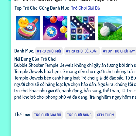
Top Trò Chơi Cùng Danh Muc
Trò Chơi Giải Đố
Danh Mục
:
#TRÒ CHƠI MỚI
#TRÒ CHƠI ĐỀ XUẤT
#TOP TRÒ CHƠI HAY
Nội Dung Của Trò Chơi
Bubble Shooter Temple Jewels không chỉ gây ấn tượng bởi tính sán
Temple Jewels hứa hẹn sẽ mang đến cho người chơi những trải ng
Temple Jewels bên cạnh hàng loạt Trò chơi giải đố đặc sắc. Từ 
người chơi sẽ có hàng loạt lựa chọn hấp dẫn. Ngoài ra, chúng tôi
trò chơi khác như giải đố, hành động, bắn súng, thể thao, .IO, t
phá kho trò chơi phong phú và đa dạng. Trải nghiệm ngay hôm nay
Thể Loại
:
TRÒ CHƠI GIẢI ĐỐ
TRÒ CHƠI BÓNG
XEM THÊM