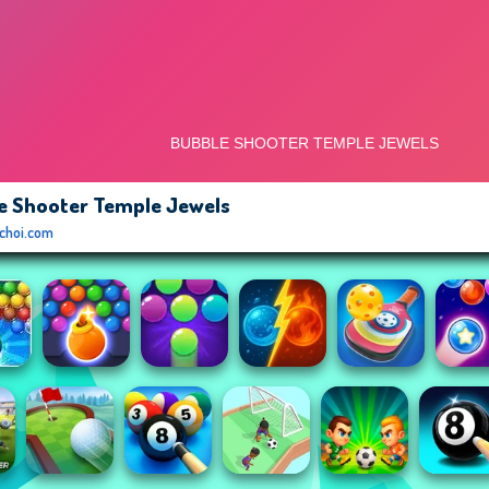
e Shooter Temple Jewels
choi.com