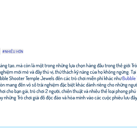
#NHIỀU HƠN
g tạo, mà còn là một trong những lựa chọn hàng đầu trong thế giới Trò ch
hiệm mới mẻ và đầy thú vị, thử thách kỹ năng của họ không ngừng. Tại 10
Bubble Shooter Temple Jewels đến các trò chơi miễn phí khác như
Bubble
 còn mang đến vô số trải nghiệm đặc biệt khác dành riêng cho những người
rò chơi cho bạn gái, trò chơi 2 người, chiến thuật và nhiều thể loại pho
 những Trò chơi giải đố độc đáo và hòa mình vào các cuộc phiêu lưu đầy