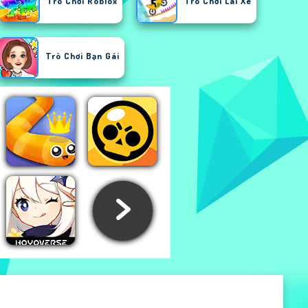
Trò Chơi Roblox
Trò Chơi Lái Xe
Trò Chơi Bạn Gái