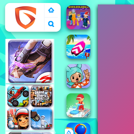
1000 Trò Chơi Miễn
Phí 2 Người