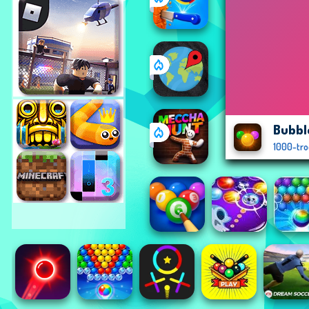
Bubbl
1000-tro