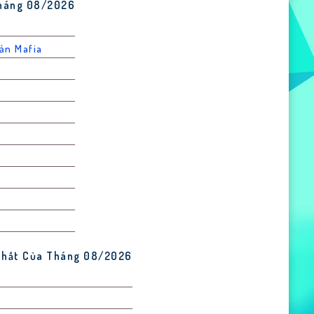
Tháng 08/2026
bản Mafia
Nhất Của Tháng 08/2026