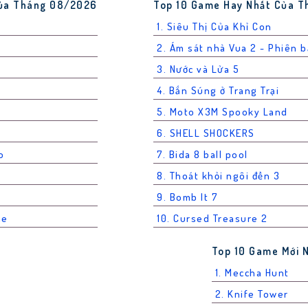
Của Tháng 08/2026
Top 10 Game Hay Nhất Của 
1. Siêu Thị Của Khỉ Con
2. Ám sát nhà Vua 2 - Phiên 
3. Nước và Lửa 5
4. Bắn Súng ở Trang Trại
5. Moto X3M Spooky Land
6. SHELL SHOCKERS
o
7. Bida 8 ball pool
8. Thoát khỏi ngôi đền 3
9. Bomb It 7
ne
10. Cursed Treasure 2
Top 10 Game Mới 
1. Meccha Hunt
2. Knife Tower