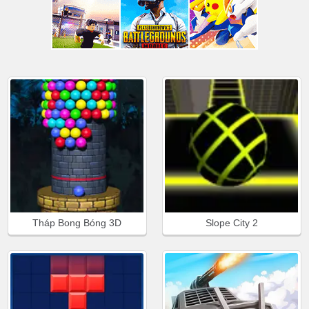
Tháp Bong Bóng 3D
Slope City 2