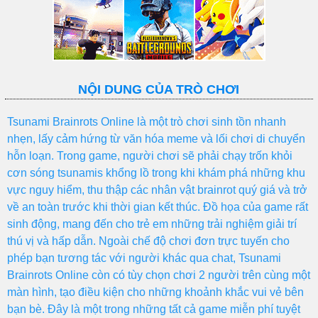
NỘI DUNG CỦA TRÒ CHƠI
Tsunami Brainrots Online là một trò chơi sinh tồn nhanh
nhẹn, lấy cảm hứng từ văn hóa meme và lối chơi di chuyển
hỗn loạn. Trong game, người chơi sẽ phải chạy trốn khỏi
cơn sóng tsunamis khổng lồ trong khi khám phá những khu
vực nguy hiểm, thu thập các nhân vật brainrot quý giá và trở
về an toàn trước khi thời gian kết thúc. Đồ họa của game rất
sinh động, mang đến cho trẻ em những trải nghiệm giải trí
thú vị và hấp dẫn. Ngoài chế độ chơi đơn trực tuyến cho
phép bạn tương tác với người khác qua chat, Tsunami
Brainrots Online còn có tùy chọn chơi 2 người trên cùng một
màn hình, tạo điều kiện cho những khoảnh khắc vui vẻ bên
bạn bè. Đây là một trong những tất cả game miễn phí tuyệt