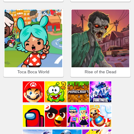
Toca Boca World
Rise of the Dead