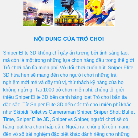
NỘI DUNG CỦA TRÒ CHƠI
Sniper Elite 3D không chỉ gây ấn tượng bởi tính sáng tạo,
mà còn là một trong những lựa chọn hàng đầu trong thế giới
Trò chơi bắn tỉa miễn phí. Với lối chơi cuốn hút, Sniper Elite
3D hứa hẹn sẽ mang đến cho người chơi những trải
nghiệm mới mẻ và đầy thú vị, thử thách kỹ năng của họ
không ngừng. Tại 1000 trò chơi miễn phí, chúng tôi giới
thiệu Sniper Elite 3D bên cạnh hàng loạt Trò chơi bắn tỉa
đặc sắc. Từ Sniper Elite 3D đến các trò chơi miễn phí khác
như
Skibidi Toilet vs Cameraman Sniper
,
Sniper Shot: Bullet
Time
,
Sniper Elite 3D
,
Sniper vs Sniper
, người chơi sẽ có
hàng loạt lựa chọn hấp dẫn. Ngoài ra, chúng tôi còn mang
đến vô số trải nghiệm đặc biệt khác dành riêng cho những