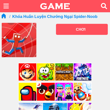
Khóa Huấn Luyện Chướng Ngại Spider-Noob
CHƠI