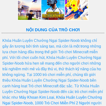
NỘI DUNG CỦA TRÒ CHƠI
Khóa Huấn Luyện Chướng Ngại Spider-Noob không chỉ
gây ấn tượng bởi tính sáng tạo, mà còn là một trong những
lựa chọn hàng đầu trong thế giới Trò chơi Minecraft miễn
phí. Với lối chơi cuốn hút, Khóa Huấn Luyện Chướng Ngại
Spider-Noob hứa hẹn sẽ mang đến cho người chơi những
trải nghiệm mới mẻ và đầy thú vị, thử thách kỹ năng của họ
không ngừng. Tại 1000 trò chơi miễn phí, chúng tôi giới
thiệu Khóa Huấn Luyện Chướng Ngại Spider-Noob bên
cạnh hàng loạt Trò chơi Minecraft đặc sắc. Từ Khóa Huấn
Luyện Chướng Ngại Spider-Noob đến các trò chơi miễn phí
khác như
Máy Khoan Kim Loại
,
Khóa Huấn Luyện Chướng
Ngại Spider-Noob
,
1000 Trò Chơi Miễn Phí 2 Người
người