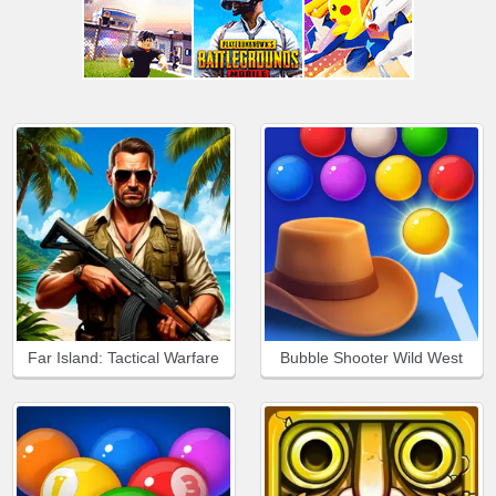
Far Island: Tactical Warfare
Bubble Shooter Wild West