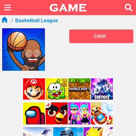
Basketball League
CHƠI