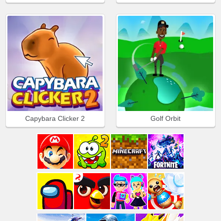
Capybara Clicker 2
Golf Orbit