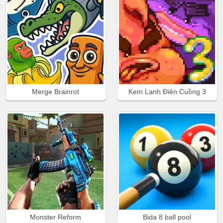
Merge Brainrot
Kem Lạnh Điên Cuồng 3
Monster Reform
Bida 8 ball pool