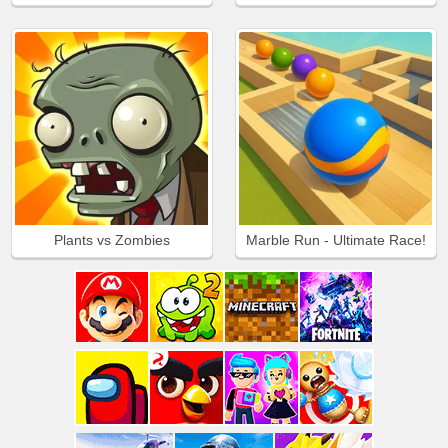
Plants vs Zombies
Marble Run - Ultimate Race!