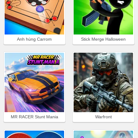
Anh hùng Carrom
Stick Merge Halloween
MR RACER Stunt Mania
Warfront