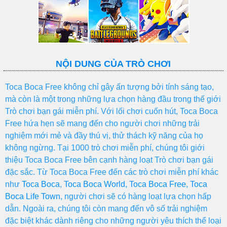
NỘI DUNG CỦA TRÒ CHƠI
Toca Boca Free không chỉ gây ấn tượng bởi tính sáng tạo,
mà còn là một trong những lựa chọn hàng đầu trong thế giới
Trò chơi bạn gái miễn phí. Với lối chơi cuốn hút, Toca Boca
Free hứa hẹn sẽ mang đến cho người chơi những trải
nghiệm mới mẻ và đầy thú vị, thử thách kỹ năng của họ
không ngừng. Tại 1000 trò chơi miễn phí, chúng tôi giới
thiệu Toca Boca Free bên cạnh hàng loạt Trò chơi bạn gái
đặc sắc. Từ Toca Boca Free đến các trò chơi miễn phí khác
như
Toca Boca
,
Toca Boca World
,
Toca Boca Free
,
Toca
Boca Life Town
, người chơi sẽ có hàng loạt lựa chọn hấp
dẫn. Ngoài ra, chúng tôi còn mang đến vô số trải nghiệm
đặc biệt khác dành riêng cho những người yêu thích thể loại