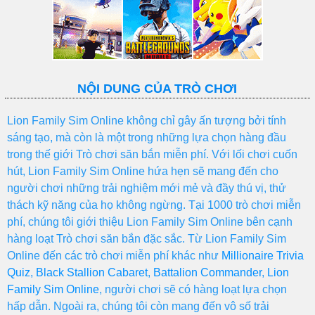
NỘI DUNG CỦA TRÒ CHƠI
Lion Family Sim Online không chỉ gây ấn tượng bởi tính
sáng tạo, mà còn là một trong những lựa chọn hàng đầu
trong thế giới Trò chơi săn bắn miễn phí. Với lối chơi cuốn
hút, Lion Family Sim Online hứa hẹn sẽ mang đến cho
người chơi những trải nghiệm mới mẻ và đầy thú vị, thử
thách kỹ năng của họ không ngừng. Tại 1000 trò chơi miễn
phí, chúng tôi giới thiệu Lion Family Sim Online bên cạnh
hàng loạt Trò chơi săn bắn đặc sắc. Từ Lion Family Sim
Online đến các trò chơi miễn phí khác như
Millionaire Trivia
Quiz
,
Black Stallion Cabaret
,
Battalion Commander
,
Lion
Family Sim Online
, người chơi sẽ có hàng loạt lựa chọn
hấp dẫn. Ngoài ra, chúng tôi còn mang đến vô số trải