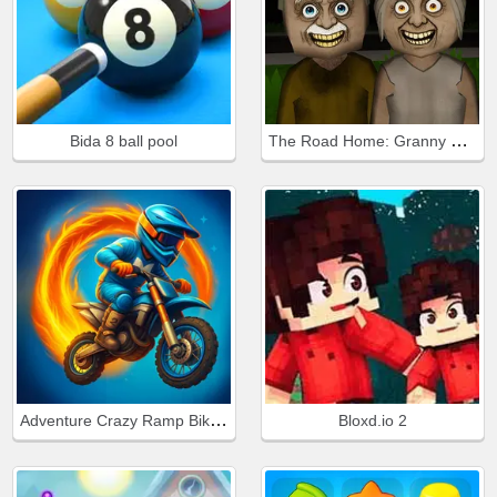
The Road Home: Granny Escape
Bida 8 ball pool
Adventure Crazy Ramp Bike Stunt
Bloxd.io 2