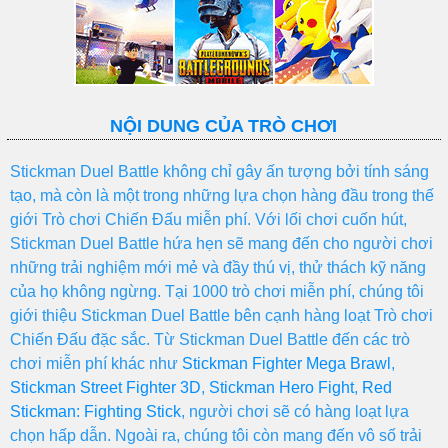
NỘI DUNG CỦA TRÒ CHƠI
Stickman Duel Battle không chỉ gây ấn tượng bởi tính sáng
tạo, mà còn là một trong những lựa chọn hàng đầu trong thế
giới Trò chơi Chiến Đấu miễn phí. Với lối chơi cuốn hút,
Stickman Duel Battle hứa hẹn sẽ mang đến cho người chơi
những trải nghiệm mới mẻ và đầy thú vị, thử thách kỹ năng
của họ không ngừng. Tại 1000 trò chơi miễn phí, chúng tôi
giới thiệu Stickman Duel Battle bên cạnh hàng loạt Trò chơi
Chiến Đấu đặc sắc. Từ Stickman Duel Battle đến các trò
chơi miễn phí khác như
Stickman Fighter Mega Brawl
,
Stickman Street Fighter 3D
,
Stickman Hero Fight
,
Red
Stickman: Fighting Stick
, người chơi sẽ có hàng loạt lựa
chọn hấp dẫn. Ngoài ra, chúng tôi còn mang đến vô số trải