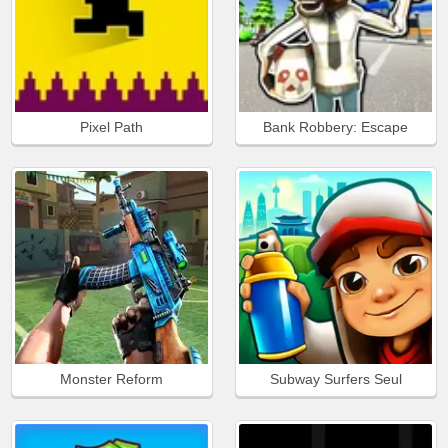
Pixel Path
Bank Robbery: Escape
Monster Reform
Subway Surfers Seul