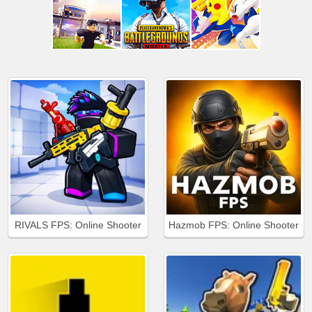
RIVALS FPS: Online Shooter
Hazmob FPS: Online Shooter