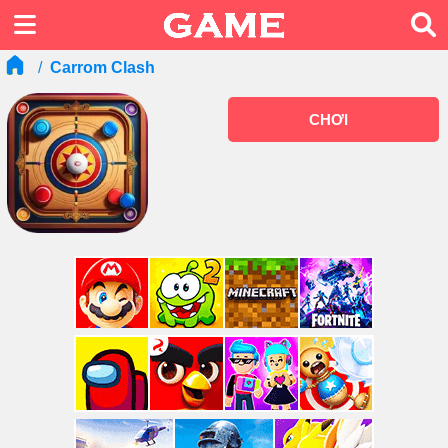
Carrom Clash
CHƠI