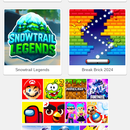
Snowtrail Legends
Break Brick 2024