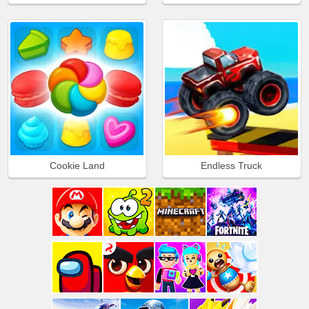
Cookie Land
Endless Truck