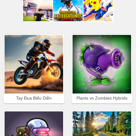
Tay Đua Biểu Diễn
Plants vs Zombies Hybrids