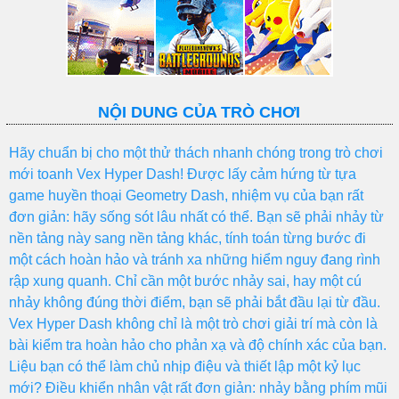
NỘI DUNG CỦA TRÒ CHƠI
Hãy chuẩn bị cho một thử thách nhanh chóng trong trò chơi
mới toanh Vex Hyper Dash! Được lấy cảm hứng từ tựa
game huyền thoại Geometry Dash, nhiệm vụ của bạn rất
đơn giản: hãy sống sót lâu nhất có thể. Bạn sẽ phải nhảy từ
nền tảng này sang nền tảng khác, tính toán từng bước đi
một cách hoàn hảo và tránh xa những hiểm nguy đang rình
rập xung quanh. Chỉ cần một bước nhảy sai, hay một cú
nhảy không đúng thời điểm, bạn sẽ phải bắt đầu lại từ đầu.
Vex Hyper Dash không chỉ là một trò chơi giải trí mà còn là
bài kiểm tra hoàn hảo cho phản xạ và độ chính xác của bạn.
Liệu bạn có thể làm chủ nhịp điệu và thiết lập một kỷ lục
mới? Điều khiển nhân vật rất đơn giản: nhảy bằng phím mũi