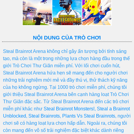
NỘI DUNG CỦA TRÒ CHƠI
Steal Brainrot Arena không chỉ gây ấn tượng bởi tính sáng
tạo, mà còn là một trong những lựa chọn hàng đầu trong thế
giới Trò Chơi Thư Giãn miễn phí. Với lối chơi cuốn hút,
Steal Brainrot Arena hứa hẹn sẽ mang đến cho người chơi
những trải nghiệm mới mẻ và đầy thú vị, thử thách kỹ năng
của họ không ngừng. Tại 1000 trò chơi miễn phí, chúng tôi
giới thiệu Steal Brainrot Arena bên cạnh hàng loạt Trò Chơi
Thư Giãn đặc sắc. Từ Steal Brainrot Arena đến các trò chơi
miễn phí khác như
Steal Brainrot Monsters!
,
Steal a Brainrot
Unblocked
,
Steal Brainrots
,
Plants Vs Steal Brainrots
, người
chơi sẽ có hàng loạt lựa chọn hấp dẫn. Ngoài ra, chúng tôi
còn mang đến vô số trải nghiệm đặc biệt khác dành riêng