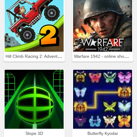
Hill Climb Racing 2: Adventure
Warfare 1942 - online shooter
Slope 3D
Butterfly Kyodai