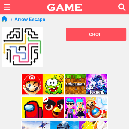
Arrow Escape
CHƠI