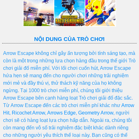
NỘI DUNG CỦA TRÒ CHƠI
Arrow Escape không chỉ gây ấn tượng bởi tính sáng tạo, mà
còn là một trong những lựa chọn hàng đầu trong thế giới Trò
chơi giải đố miễn phí. Với lối chơi cuốn hút, Arrow Escape
hứa hẹn sẽ mang đến cho người chơi những trải nghiệm
mới mẻ và đầy thú vị, thử thách kỹ năng của họ không
ngừng. Tại 1000 trò chơi miễn phí, chúng tôi giới thiệu
Arrow Escape bên cạnh hàng loạt Trò chơi giải đố đặc sắc.
Từ Arrow Escape đến các trò chơi miễn phí khác như
Arrow
Hit
,
Ricochet Arrow
,
Arrows Edge
,
Geometry Arrow
, người
chơi sẽ có hàng loạt lựa chọn hấp dẫn. Ngoài ra, chúng tôi
còn mang đến vô số trải nghiệm đặc biệt khác dành riêng
cho những người yêu thích thể loại này. Bạn cũng có thể