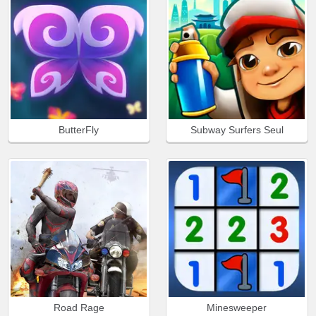
ButterFly
Subway Surfers Seul
Road Rage
Minesweeper