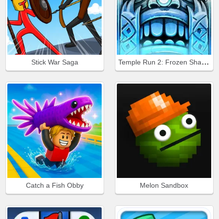
Temple Run 2: Frozen Shadows
Stick War Saga
Catch a Fish Obby
Melon Sandbox