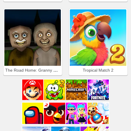
The Road Home: Granny Escape
Tropical Match 2