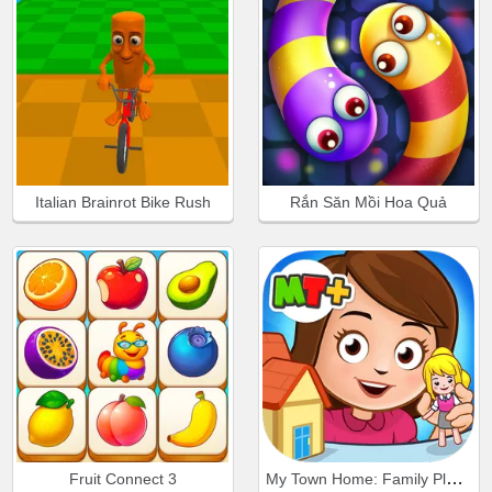
Italian Brainrot Bike Rush
Rắn Săn Mồi Hoa Quả
My Town Home: Family Playhouse
Fruit Connect 3