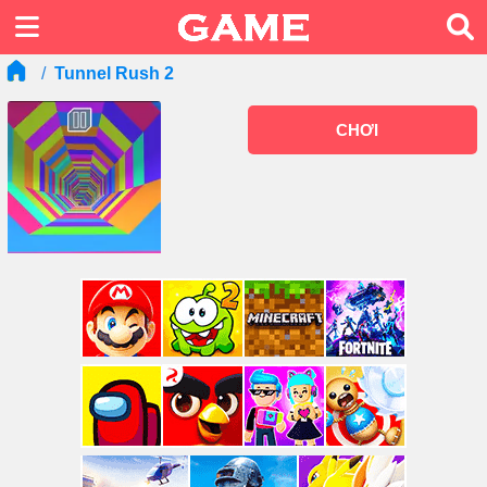
Tunnel Rush 2
CHƠI