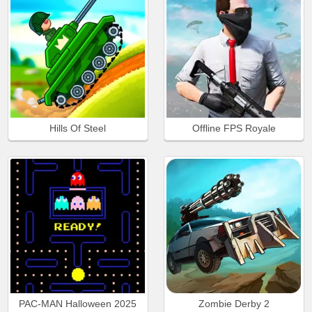
Hills Of Steel
Offline FPS Royale
PAC-MAN Halloween 2025
Zombie Derby 2