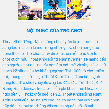
NỘI DUNG CỦA TRÒ CHƠI
Thoát Khỏi Rừng Rậm không chỉ gây ấn tượng bởi tính
sáng tạo, mà còn là một trong những lựa chọn hàng đầu
trong thế giới Trò chơi chạy đường tàu miễn phí. Với lối
chơi cuốn hút, Thoát Khỏi Rừng Rậm hứa hẹn sẽ mang đến
cho người chơi những trải nghiệm mới mẻ và đầy thú vị, thử
thách kỹ năng của họ không ngừng. Tại 1000 trò chơi miễn
phí, chúng tôi giới thiệu Thoát Khỏi Rừng Rậm bên cạnh
hàng loạt Trò chơi chạy đường tàu đặc sắc. Từ Thoát Khỏi
Rừng Rậm đến các trò chơi miễn phí khác như
Thoát khỏi
ngôi đền 3
,
Thoát khỏi ngôi đền 2
,
Thoát Khỏi Rừng Rậm
,
Trốn Thoát của Bố
, người chơi sẽ có hàng loạt lựa chọn
hấp dẫn. Ngoài ra, chúng tôi còn mang đến vô số trải