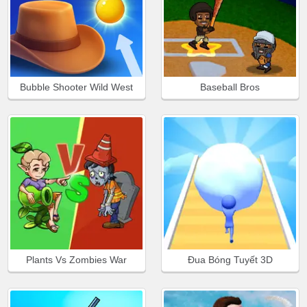
Bubble Shooter Wild West
Baseball Bros
Plants Vs Zombies War
Đua Bóng Tuyết 3D