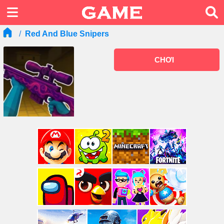
Red And Blue Snipers
CHƠI